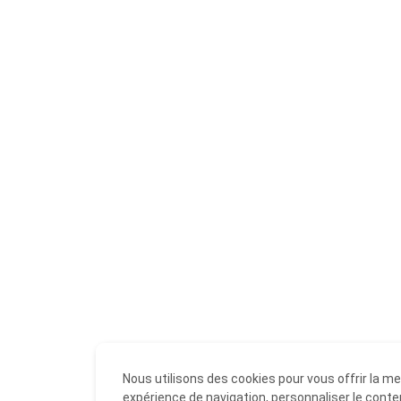
Nous utilisons des cookies pour vous offrir la me
expérience de navigation, personnaliser le cont