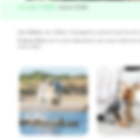
Accueil
/
CHIEN
/ Santé CHIEN
Les chiens
, nos fidèles compagnons, peuvent parfois êtr
France Véto
met à votre disposition une vaste sélection d
votre chien.