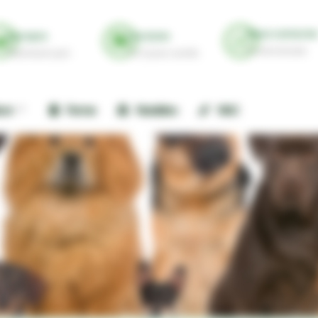
Nous contacte
A propos
Livraison
A votre écoute
Pharmacie Lyon
3 à 5 jours ouvrés
ure
Ferme
Nuisibles
NAC