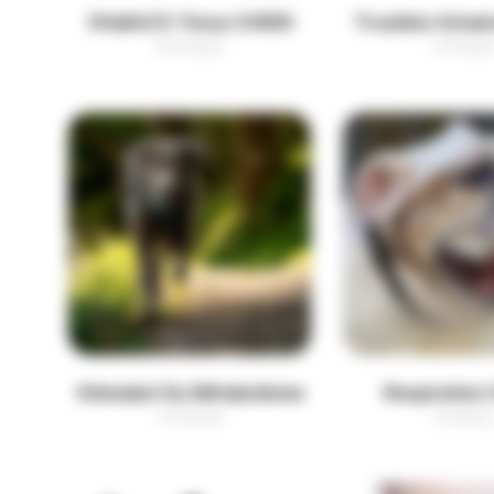
Vitalité Et Tonus CHIEN
Troubles Urinai
26 Produits
13 Produit
Stimulant Du Métabolisme
Respiration
14 Produits
4 Produit