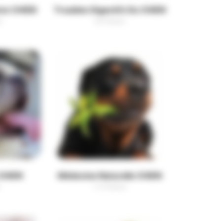
res CHIEN
Troubles Digestifs Du CHIEN
s
56 Produits
 CHIEN
Médecine Naturelle CHIEN
s
112 Produits