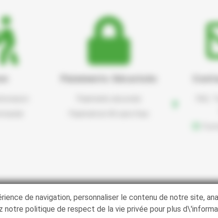
on
Paiements Sécurisés
Cont
 livraison
Paiements sécurisés
FAQ : T
ommande
Paiement en 4X sans frais
Form
érience de navigation, personnaliser le contenu de notre site, an
Politique des cookies
Conditions générales 
 notre politique de respect de la vie privée pour plus d\'informa