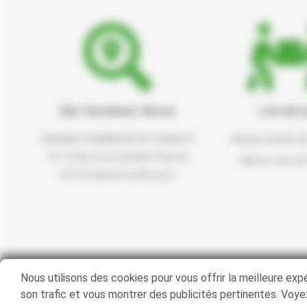
Qui Sommes Nous
Livrais
GRANDE PHARMACIE DE CHARCOT
Modes et tarifs de
121 C Rue Commandant Charcot
Retours de c
69110 Sainte-Foy-lès-Lyon
Nous utilisons des cookies pour vous offrir la meilleure exp
Politique de confidentialité
Mentions légales
son trafic et vous montrer des publicités pertinentes. Voyez