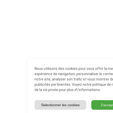
Nous utilisons des cookies pour vous offrir la me
expérience de navigation, personnaliser le cont
notre site, analyser son trafic et vous montrer d
publicités pertinentes. Voyez notre politique de
de la vie privée pour plus d\'informations.
Selectionner les cookies
J'accep