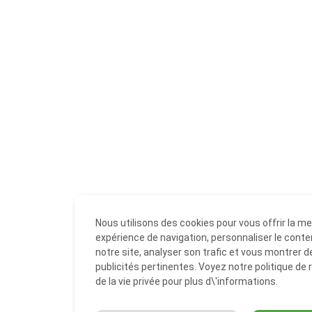
Nous utilisons des cookies pour vous offrir la me
expérience de navigation, personnaliser le cont
notre site, analyser son trafic et vous montrer d
publicités pertinentes. Voyez notre politique de
de la vie privée pour plus d\'informations.