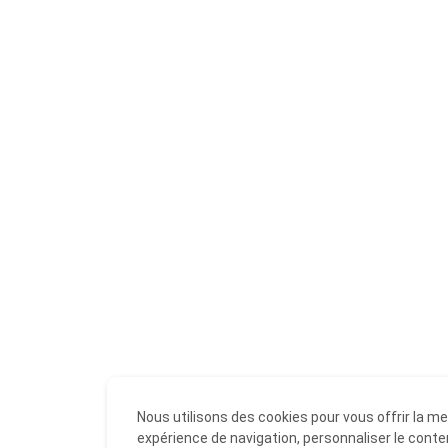
Nous utilisons des cookies pour vous offrir la me
expérience de navigation, personnaliser le cont