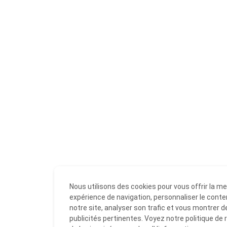
Nous utilisons des cookies pour vous offrir la me
expérience de navigation, personnaliser le cont
notre site, analyser son trafic et vous montrer d
publicités pertinentes. Voyez notre politique de