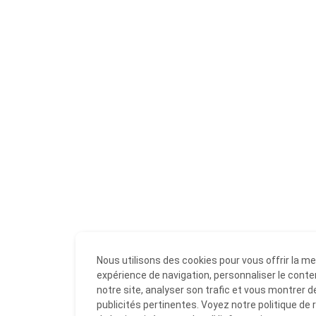
Nous utilisons des cookies pour vous offrir la me
expérience de navigation, personnaliser le cont
notre site, analyser son trafic et vous montrer d
publicités pertinentes. Voyez notre politique de