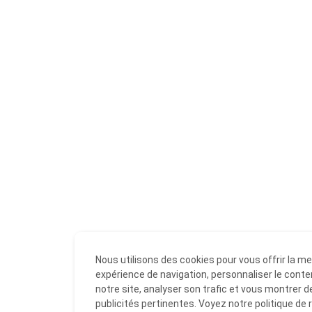
Nous utilisons des cookies pour vous offrir la me
expérience de navigation, personnaliser le cont
notre site, analyser son trafic et vous montrer d
publicités pertinentes. Voyez notre politique de