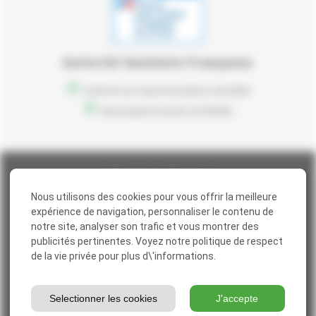
Autorité Sanitaire Française
Conforme aux recommandations de l’ASES
Site enregistré auprès de l’ANSES
Politique de confidentialité
Nous utilisons des cookies pour vous offrir la meilleure
Mentions légales
expérience de navigation, personnaliser le contenu de
Politique des cookies
notre site, analyser son trafic et vous montrer des
publicités pertinentes. Voyez notre politique de respect
Conditions générales de vente
de la vie privée pour plus d\'informations.
Qui sommes nous
Selectionner les cookies
J'accepte