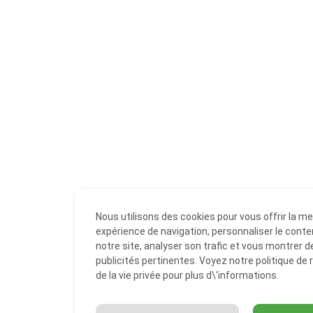
Nous utilisons des cookies pour vous offrir la me
expérience de navigation, personnaliser le cont
notre site, analyser son trafic et vous montrer d
publicités pertinentes. Voyez notre politique de
de la vie privée pour plus d\'informations.