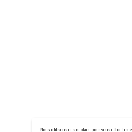
Nous utilisons des cookies pour vous offrir la me