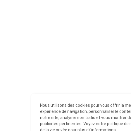
Nous utilisons des cookies pour vous offrir la me
expérience de navigation, personnaliser le cont
notre site, analyser son trafic et vous montrer d
publicités pertinentes. Voyez notre politique de
de la vie privée pour plus d\'informations.