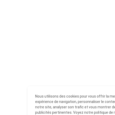
Nous utilisons des cookies pour vous offrir la me
expérience de navigation, personnaliser le cont
notre site, analyser son trafic et vous montrer d
publicités pertinentes. Voyez notre politique de