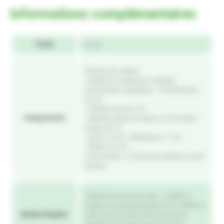
Informations complémentaires
Poids
0,3 kg
Chlorure de sodium
• Sulfate de magnésium anhydre.
Constituants analytiques : Protéine brute
25, 3%
• Cellulose brute 0, 2%
Composition
• Matières grasses brutes 0, 5% Cendres
brutes 64, 1%
• Lysine 19, 9% • Méthionine 11, 3%
• Sodium 25, 3%.
Conservation : A l’abri de la chaleur et de la
lumière.
Administrer par voie orale. 1 cuillère à
soupe rase par kg d’aliment ou 2 cuillères à
Mode d'emploi
café rases par litre d’eau de boisson,