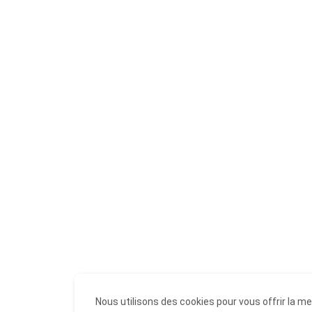
Nous utilisons des cookies pour vous offrir la me